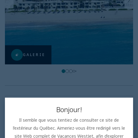
GALERIE
Familles de cinq ou plus
Bonjour!
• Sélection de propriétés dotées de chambres
familiales et de suites à plusieurs chambres
Il semble que vous tentiez de consulter ce site de
• Installations spécialement conçues pour les plus
l’extérieur du Québec. Aimeriez-vous être redirigé vers le
grands groupes, comme des coins salons et des
chambres communicantes
site Web complet de Vacances WestJet, afin d’explorer