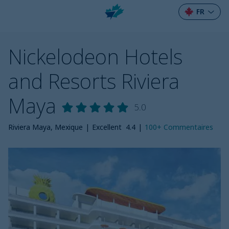
FR
Nickelodeon Hotels
and Resorts Riviera
Maya
5.0
Riviera Maya, Mexique
|
Excellent
4.4
|
100+
Commentaires