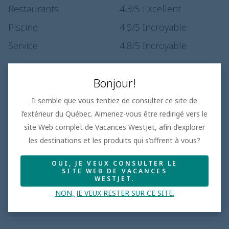
Restaurants
4.3
/5
Excellent
Piscine
4.5
/5
Incroyable
Service
4.8
/5
Incroyable
Bonjour!
Il semble que vous tentiez de consulter ce site de
Familles de cinq ou plus
l’extérieur du Québec. Aimeriez-vous être redirigé vers le
• Sélection de propriétés dotées de chambres
site Web complet de Vacances WestJet, afin d’explorer
familiales et de suites à plusieurs chambres
les destinations et les produits qui s’offrent à vous?
• Installations spécialement conçues pour les plus
grands groupes, comme des coins salons et des
chambres communicantes
OUI, JE VEUX CONSULTER LE
SITE WEB DE VACANCES
• Hôtels comprenant des commodités familiales et une
WESTJET.
variété de restaurants convenant à tous les palais
NON, JE VEUX RESTER SUR CE SITE.