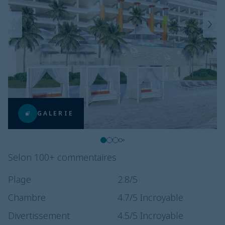
GALERIE
Selon 100+ commentaires
Plage
2.8
/5
Chambre
4.7
/5
Incroyable
Divertissement
4.5
/5
Incroyable