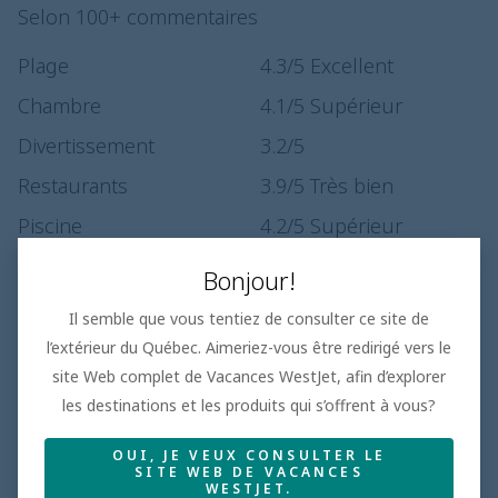
Selon 100+ commentaires
Plage
4.3
/5
Excellent
Chambre
4.1
/5
Supérieur
Divertissement
3.2
/5
Restaurants
3.9
/5
Très bien
Piscine
4.2
/5
Supérieur
Service
3.9
/5
Très bien
Bonjour!
Il semble que vous tentiez de consulter ce site de
l’extérieur du Québec. Aimeriez-vous être redirigé vers le
site Web complet de Vacances WestJet, afin d’explorer
les destinations et les produits qui s’offrent à vous?
Hôtels de luxe
Les hôtels de luxe les mieux cotés, où les clients
OUI, JE VEUX CONSULTER LE
reviennent à coup sûr
SITE WEB DE VACANCES
Hôtels 5 étoiles dans les destinations les plus prisées
WESTJET.