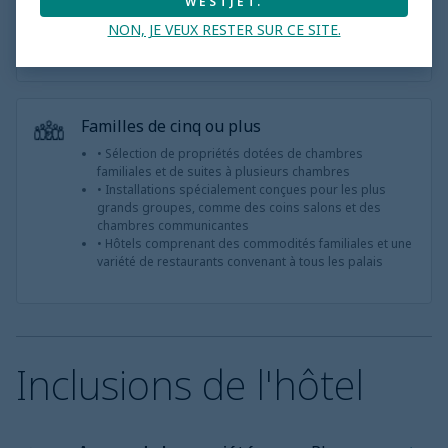
WESTJET.
Une multitude d’activités interactives offertes dans le
miniclub sur place
NON, JE VEUX RESTER SUR CE SITE.
Une variété de plats pour plaire aux plus fines bouches
Familles de cinq ou plus
• Sélection de propriétés dotées de chambres
familiales et de suites à plusieurs chambres
• Installations spécialement conçues pour les plus
grands groupes, comme des coins salons et des
chambres communicantes
• Hôtels comprenant des commodités familiales et une
variété de restaurants convenant à tous les palais
Inclusions de l'hôtel