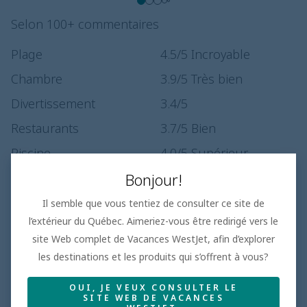
Selon 100+ commentaires
Plage
4.5
/5
Incroyable
Chambre
3.9
/5
Très bien
Divertissement
3.4
/5
Restaurants
3.7
/5
Bien
Piscine
4.0
/5
Supérieur
Bonjour!
Service
3.0
/5
Il semble que vous tentiez de consulter ce site de
l’extérieur du Québec. Aimeriez-vous être redirigé vers le
site Web complet de Vacances WestJet, afin d’explorer
les destinations et les produits qui s’offrent à vous?
Famille
Les hôtels familiaux les mieux cotés, où les clients
OUI, JE VEUX CONSULTER LE
reviennent à coup sûr
SITE WEB DE VACANCES