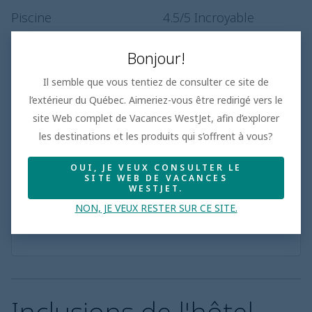
Piscine
4.5
/5
Incroyable
Service
4.4
/5
Excellent
Bonjour!
Il semble que vous tentiez de consulter ce site de
l’extérieur du Québec. Aimeriez-vous être redirigé vers le
site Web complet de Vacances WestJet, afin d’explorer
Familles de cinq ou plus
les destinations et les produits qui s’offrent à vous?
• Sélection de propriétés dotées de chambres
familiales et de suites à plusieurs chambres
OUI, JE VEUX CONSULTER LE
• Installations spécialement conçues pour les plus
SITE WEB DE VACANCES
WESTJET.
grands groupes, comme des coins salons et des
chambres communicantes
NON, JE VEUX RESTER SUR CE SITE.
• Hôtels comprenant des commodités familiales et une
variété de restaurants convenant à tous les palais