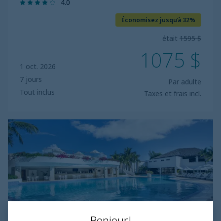
4.0
Économisez jusqu’à 32%
était
1595 $
1075 $
1 oct. 2026
7 jours
Par adulte
Tout inclus
Taxes et frais incl.
Viva
Heavens
by
Wyndham
Bonjour!