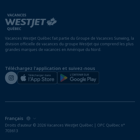
Modalités et conditions
FAQ
Hôtels au Nicaragua
Rapport sur l’esclavage moderne
Avis aux voyageurs
Hôtels au Panama
Exigences d’entrée à destination
Hôtels à Saint-Martin
Vacances WestJet Québec fait partie du Groupe de Vacances Sunwing, la
Assurez vos vacances
division officielle de vacances du groupe WestJet qui comprend les plus
grandes marques de vacances en Amérique du Nord.
Voyager depuis un aéroport hors Québec
Préparez vos vacances
Téléchargez l'application et suivez-nous
Salle de presse de WestJet
Droits d‘auteur © 2026 Vacances WestJet Québec | OPC Québec n°
703613