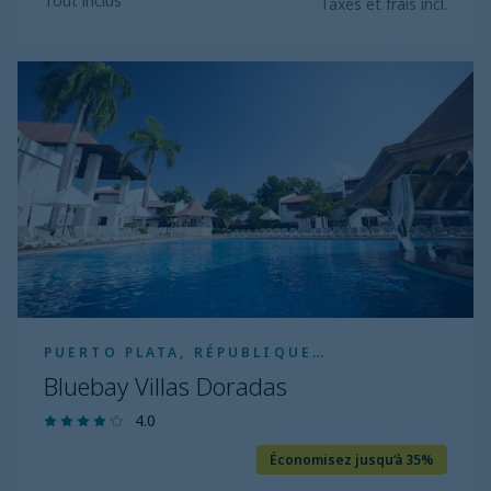
Tout inclus
Taxes et frais incl.
Bluebay
Villas
Doradas
PUERTO PLATA, RÉPUBLIQUE
DOMINICAINE
Bluebay Villas Doradas
4.0
Économisez jusqu’à 35%