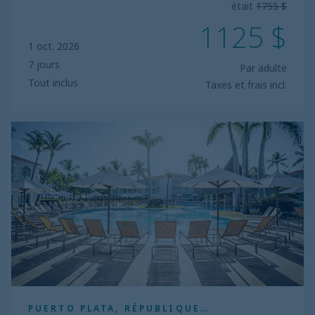
était
1755 $
1125 $
1 oct. 2026
7 jours
Par adulte
Tout inclus
Taxes et frais incl.
VH
Gran
Ventana
Beach
Resort
PUERTO PLATA, RÉPUBLIQUE