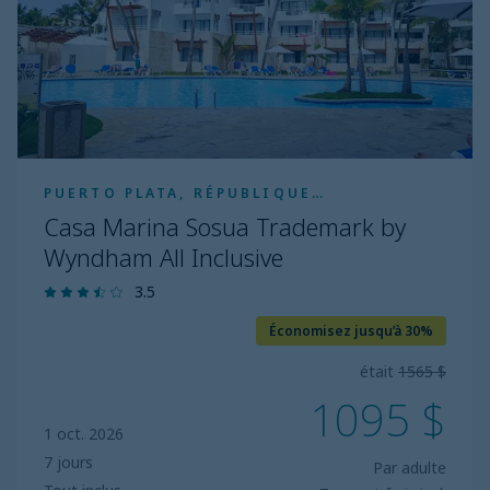
by
Wyndham
All
Inclusive
PUERTO PLATA, RÉPUBLIQUE
DOMINICAINE
Casa Marina Sosua Trademark by
Wyndham All Inclusive
3.5
Économisez jusqu’à 30%
était
1565 $
1095 $
1 oct. 2026
7 jours
Par adulte