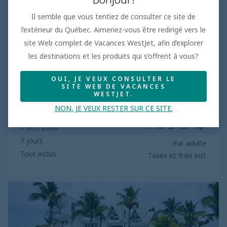
Il semble que vous tentiez de consulter ce site de
l’extérieur du Québec. Aimeriez-vous être redirigé vers le
PUERTO PLATA, RÉPUBLIQUE
DOMINICAINE
site Web complet de Vacances WestJet, afin d’explorer
Viva Heavens by Wyndham
les destinations et les produits qui s’offrent à vous?
4.0
OUI, JE VEUX CONSULTER LE
Économisez jusqu’à 34%
SITE WEB DE VACANCES
WESTJET.
était
1675 $
NON, JE VEUX RESTER SUR CE SITE.
1095 $
1 oct. 2026
7 jours
Par adulte
Tout inclus
Taxes et frais incl.
Casa
Marina
Sosua
Trademark