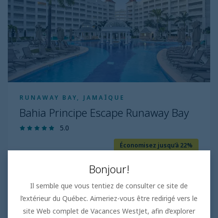
Runaway
Bay
RUNAWAY BAY, JAMAÏQUE
Bahia Principe Escape Runaway Bay
5.0
Économisez jusqu’à 22%
était
2405 $
Bonjour!
1855 $
Il semble que vous tentiez de consulter ce site de
15 sept. 2026
l’extérieur du Québec. Aimeriez-vous être redirigé vers le
7 jours
Par adulte
site Web complet de Vacances WestJet, afin d’explorer
Tout inclus
Taxes et frais incl.