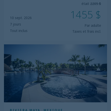
était
2205 $
1455 $
10 sept. 2026
7 jours
Par adulte
Tout inclus
Taxes et frais incl.
Barcelo
Maya
Caribe
RIVIERA MAYA, MEXIQUE