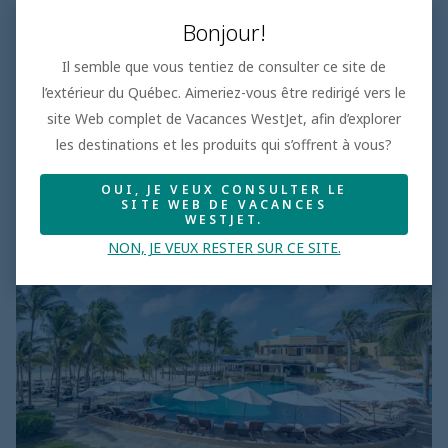
Bonjour!
Il semble que vous tentiez de consulter ce site de
l’extérieur du Québec. Aimeriez-vous être redirigé vers le
site Web complet de Vacances WestJet, afin d’explorer
les destinations et les produits qui s’offrent à vous?
Occidental at Xcaret Destination
OUI, JE VEUX CONSULTER LE
SITE WEB DE VACANCES
WESTJET.
En savoir plus
NON, JE VEUX RESTER SUR CE SITE.