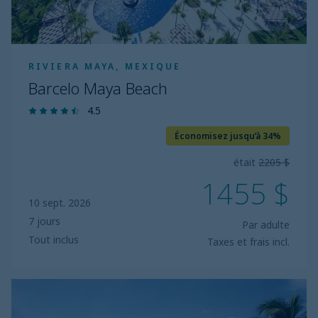
RIVIERA MAYA, MEXIQUE
Barcelo Maya Beach
4.5
Économisez jusqu’à 34%
était
2205 $
1455 $
10 sept. 2026
7 jours
Par adulte
Tout inclus
Taxes et frais incl.
Barcelo
Maya
Colonial