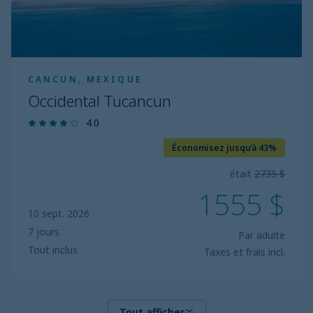
CANCUN, MEXIQUE
Occidental Tucancun
4.0
Économisez jusqu’à 43%
était
2735 $
1555 $
10 sept. 2026
7 jours
Par adulte
Tout inclus
Taxes et frais incl.
Tout afficher