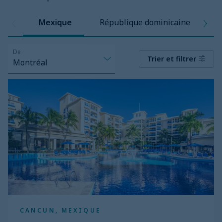
Mexique
République dominicaine
C
De
Trier et filtrer
Montréal
Occidental
Costa
Cancun
CANCUN, MEXIQUE