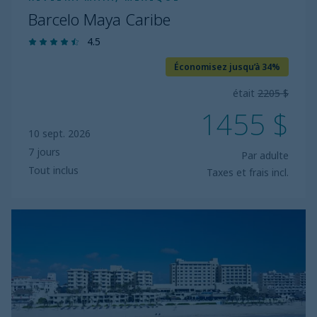
Barcelo Maya Caribe
4.5
Économisez jusqu’à 34%
était
2205 $
1455 $
10 sept. 2026
7 jours
Par adulte
Tout inclus
Taxes et frais incl.
Occidental
Tucancun