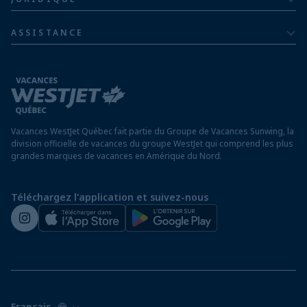
Hôtels en Jamaïque
Communiquer avec nous
Politique de confidentialité
Hôtels au Mexique
ASSISTANCE
Informations sur la compagnie aérienne
Modalités et conditions
FAQ
Hôtels au Nicaragua
Rapport sur l’esclavage moderne
Avis aux voyageurs
Hôtels au Panama
Exigences d’entrée à destination
Hôtels à Saint-Martin
Vacances WestJet Québec fait partie du Groupe de Vacances Sunwing, la
Assurez vos vacances
division officielle de vacances du groupe WestJet qui comprend les plus
grandes marques de vacances en Amérique du Nord.
Voyager depuis un aéroport hors Québec
Préparez vos vacances
Téléchargez l'application et suivez-nous
Salle de presse de WestJet