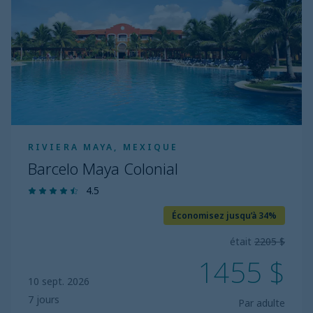
RIVIERA MAYA, MEXIQUE
Barcelo Maya Colonial
4.5
Économisez jusqu’à 34%
était
2205 $
1455 $
10 sept. 2026
7 jours
Par adulte