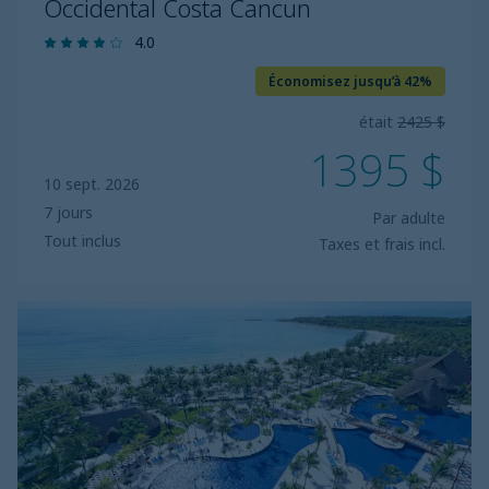
Occidental Costa Cancun
4.0
Économisez jusqu’à 42%
était
2425 $
1395 $
10 sept. 2026
7 jours
Par adulte
Tout inclus
Taxes et frais incl.
Barcelo
Maya
Beach