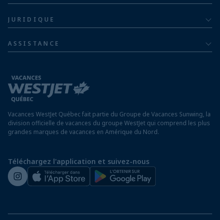
Hôtels en République dominicaine
À propos
De luxe
JURIDIQUE
Hôtels en Jamaïque
Communiquer avec nous
Politique de confidentialité
Hôtels au Mexique
ASSISTANCE
Informations sur la compagnie aérienne
Modalités et conditions
FAQ
Hôtels au Nicaragua
Rapport sur l’esclavage moderne
Avis aux voyageurs
Hôtels au Panama
Exigences d’entrée à destination
Hôtels à Saint-Martin
Vacances WestJet Québec fait partie du Groupe de Vacances Sunwing, la
Assurez vos vacances
division officielle de vacances du groupe WestJet qui comprend les plus
grandes marques de vacances en Amérique du Nord.
Voyager depuis un aéroport hors Québec
Préparez vos vacances
Téléchargez l'application et suivez-nous
Salle de presse de WestJet