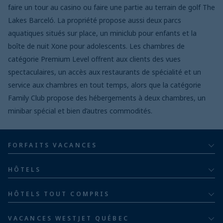
faire un tour au casino ou faire une partie au terrain de golf The
Lakes Barceló. La propriété propose aussi deux parcs
aquatiques situés sur place, un miniclub pour enfants et la
boîte de nuit Xone pour adolescents. Les chambres de
catégorie Premium Level offrent aux clients des vues
spectaculaires, un accès aux restaurants de spécialité et un
service aux chambres en tout temps, alors que la catégorie
Family Club propose des hébergements à deux chambres, un
minibar spécial et bien d’autres commodités.
FORFAITS VACANCES
Tout compris
HÔTELS
Pour adultes
Bahia Principe Hotels & Resorts
HÔTELS TOUT COMPRIS
Pour les familles
Groupe hôtelier Barceló
Hôtels au Costa Rica
Familles de cinq ou plus
VACANCES WESTJET QUÉBEC