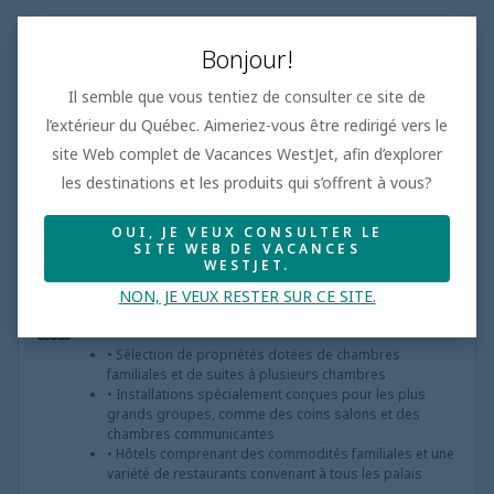
Bonjour!
Il semble que vous tentiez de consulter ce site de
Famille
l’extérieur du Québec. Aimeriez-vous être redirigé vers le
Les hôtels familiaux les mieux cotés, où les clients
site Web complet de Vacances WestJet, afin d’explorer
reviennent à coup sûr
les destinations et les produits qui s’offrent à vous?
Une multitude d’activités interactives offertes dans le
miniclub sur place
Une variété de plats pour plaire aux plus fines bouches
OUI, JE VEUX CONSULTER LE
SITE WEB DE VACANCES
WESTJET.
NON, JE VEUX RESTER SUR CE SITE.
Familles de cinq ou plus
• Sélection de propriétés dotées de chambres
familiales et de suites à plusieurs chambres
• Installations spécialement conçues pour les plus
grands groupes, comme des coins salons et des
chambres communicantes
• Hôtels comprenant des commodités familiales et une
variété de restaurants convenant à tous les palais