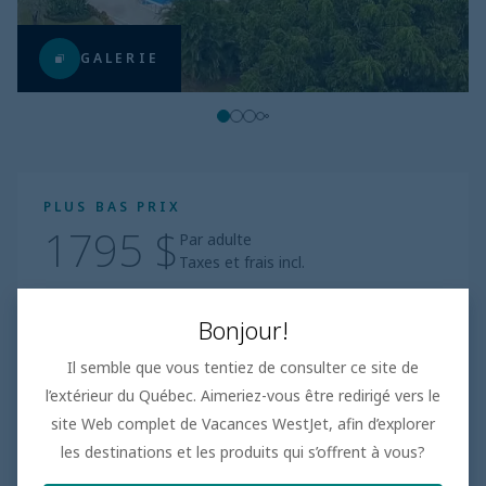
GALERIE
PLUS BAS PRIX
1795 $
Par adulte
Taxes et frais incl.
Tout compris
|
jours
Bonjour!
Réserver
Il semble que vous tentiez de consulter ce site de
l’extérieur du Québec. Aimeriez-vous être redirigé vers le
site Web complet de Vacances WestJet, afin d’explorer
les destinations et les produits qui s’offrent à vous?