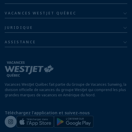
Pour les familles
Groupe hôtelier Barceló
Hôtels au Costa Rica
Familles de cinq ou plus
VACANCES WESTJET QUÉBEC
Hôtels en République dominicaine
À propos
De luxe
JURIDIQUE
Hôtels en Jamaïque
Communiquer avec nous
Politique de confidentialité
Hôtels au Mexique
ASSISTANCE
Informations sur la compagnie aérienne
Modalités et conditions
FAQ
Hôtels au Nicaragua
Rapport sur l’esclavage moderne
Avis aux voyageurs
Hôtels au Panama
Exigences d’entrée à destination
Hôtels à Saint-Martin
Vacances WestJet Québec fait partie du Groupe de Vacances Sunwing, la
Assurez vos vacances
division officielle de vacances du groupe WestJet qui comprend les plus
grandes marques de vacances en Amérique du Nord.
Voyager depuis un aéroport hors Québec
Préparez vos vacances
Téléchargez l'application et suivez-nous
Salle de presse de WestJet