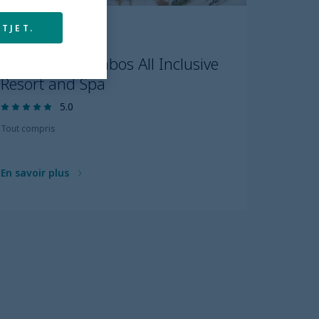
TJET.
LOS CABOS
Marquis Los Cabos All Inclusive
Resort and Spa
5.0
Tout compris
En savoir plus