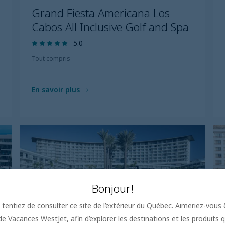
Grand Fiesta Americana Los
Cabos All Inclusive Golf and Spa
5.0
Tout compris
En savoir plus
Bonjour!
tentiez de consulter ce site de l’extérieur du Québec. Aimeriez-vous ê
 Vacances WestJet, afin d’explorer les destinations et les produits q