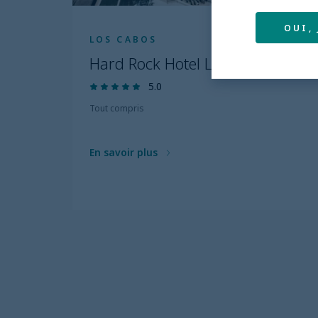
OUI,
LOS CABOS
Hard Rock Hotel Los Cabos
5.0
Tout compris
En savoir plus