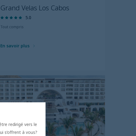
Grand Velas Los Cabos
5.0
Tout compris
En savoir plus
tre redirigé vers le
ui s’offrent à vous?