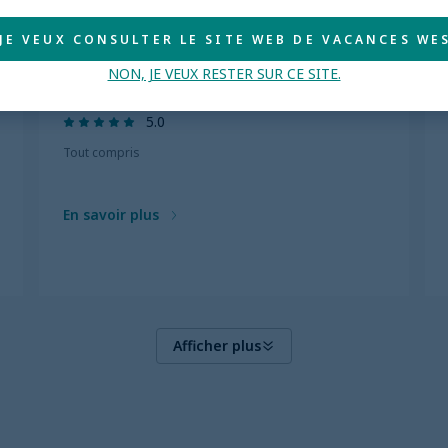
 JE VEUX CONSULTER LE SITE WEB DE VACANCES WES
LOS CABOS
NON, JE VEUX RESTER SUR CE SITE.
Le Blanc Spa Resort Los Cabos
5.0
Tout compris
En savoir plus
Afficher plus