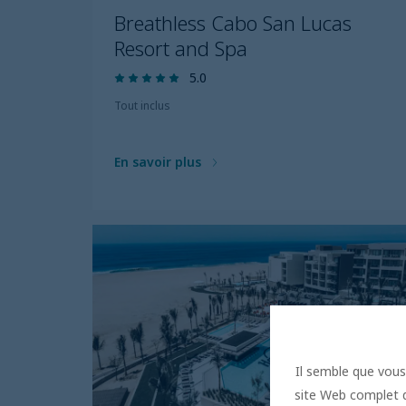
Breathless Cabo San Lucas
Resort and Spa
5.0
Tout inclus
En savoir plus
Il semble que vous 
site Web complet de