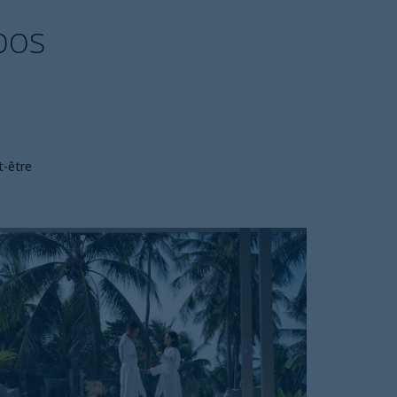
bos
t-être