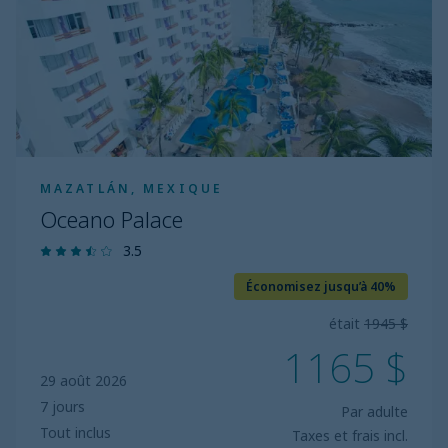
MAZATLÁN, MEXIQUE
Oceano Palace
3.5
Économisez jusqu’à 40%
était
1945 $
1165 $
29 août 2026
7 jours
Par adulte
Tout inclus
Taxes et frais incl.