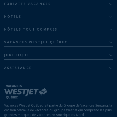
FORFAITS VACANCES
Tout compris
HÔTELS
Pour adultes
Bahia Principe Hotels & Resorts
HÔTELS TOUT COMPRIS
Pour les familles
Groupe hôtelier Barceló
Hôtels au Costa Rica
Familles de cinq ou plus
VACANCES WESTJET QUÉBEC
Hôtels en République dominicaine
À propos
De luxe
JURIDIQUE
Hôtels en Jamaïque
Communiquer avec nous
Politique de confidentialité
Hôtels au Mexique
ASSISTANCE
Informations sur la compagnie aérienne
Modalités et conditions
FAQ
Hôtels au Nicaragua
Rapport sur l’esclavage moderne
Avis aux voyageurs
Hôtels au Panama
Exigences d’entrée à destination
Hôtels à Saint-Martin
Vacances WestJet Québec fait partie du Groupe de Vacances Sunwing, la
Assurez vos vacances
division officielle de vacances du groupe WestJet qui comprend les plus
grandes marques de vacances en Amérique du Nord.
Voyager depuis un aéroport hors Québec