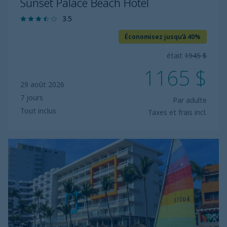
Sunset Palace Beach Hotel
3.5
Économisez jusqu’à 40%
était
1945 $
1165 $
29 août 2026
7 jours
Par adulte
Tout inclus
Taxes et frais incl.
Star
Palace
Beach
Hotel