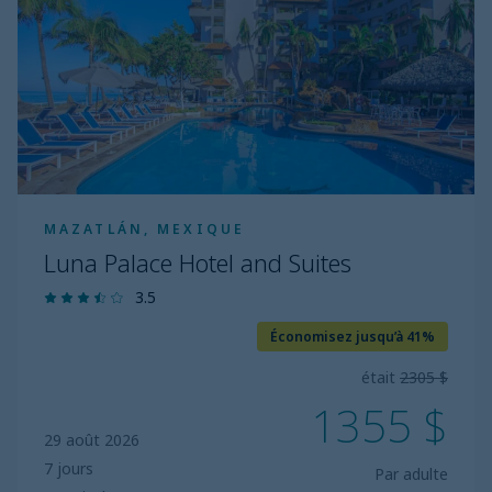
and
Suites
MAZATLÁN, MEXIQUE
Luna Palace Hotel and Suites
3.5
Économisez jusqu’à 41%
était
2305 $
1355 $
29 août 2026
7 jours
Par adulte