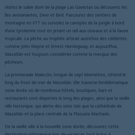
Visitez le sable doré de la plage Las Gaviotas ou découvrez les
îles avoisinantes, Deer et Bird. Parcourez des sentiers de
montagne en VTT ou survolez la canopée de la jungle à bord
d’une tyrolienne tout en jetant un œil aux oiseaux et à la faune
tropicale. La pêche au trophée attirait autrefois des célébrités
comme John Wayne et Ernest Hemingway, et aujourd’hui,
Mazatlán est toujours considérée comme la mecque des
pêcheurs.
La promenade Malecón, longue de sept kilomètres, s’étend le
long du front de mer de Mazatlán. Elle traverse l’emblématique
zone dorée où de nombreux hôtels, boutiques, bars et
restaurants sont dispersés le long des plages, ainsi que la vieille
ville historique, qui abrite des sites tels que la cathédrale de
Mazatlán et la place centrale de la Plazuela Machado.
De la vieille ville à la nouvelle zone dorée, découvrez cette
destination pittoresque lors de vacances tout inclus à