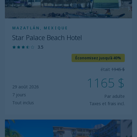
MAZATLÁN, MEXIQUE
Star Palace Beach Hotel
3.5
Économisez jusqu’à 40%
était
1945 $
1165 $
29 août 2026
7 jours
Par adulte
Tout inclus
Taxes et frais incl.
Luna
Palace
Hotel