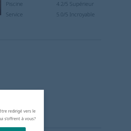
Piscine
4.2
/5
Supérieur
Service
5.0
/5
Incroyable
tre redirigé vers le
ui s’offrent à vous?