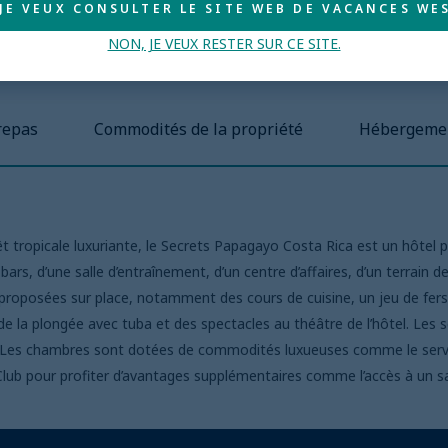
 JE VEUX CONSULTER LE SITE WEB DE VACANCES WES
l
NON, JE VEUX RESTER SUR CE SITE.
repas
Commodités de la propriété
Hébergeme
t tropicale luxuriante, le Secrets Papagayo Costa Rica est un hôtel p
bars, d’une salle d’entraînement, d’un centre d’affaires, d’un terrain 
oposées sur place, notamment des cours de cuisine, un jeu de fers à 
de la plongée avec tuba et des spectacles au théâtre de l’hôtel. Les 
és. Les chambres sont dotées de commodités luxueuses comme le serv
lub pour profiter d’avantages supplémentaires comme l’accès à un salo