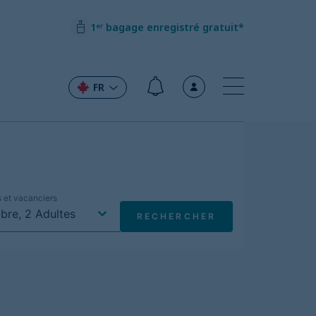
1ᵉʳ bagage enregistré gratuit*
FR