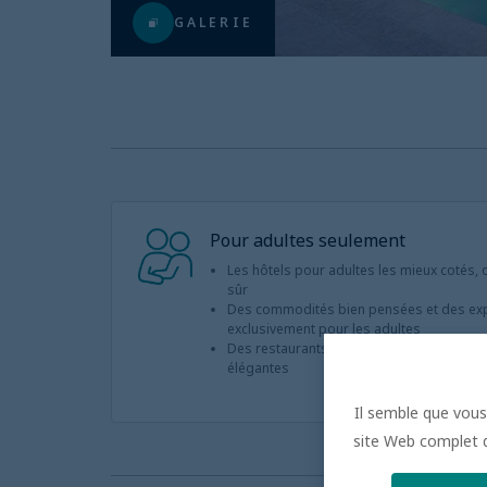
GALERIE
Pour adultes seulement
Les hôtels pour adultes les mieux cotés, o
sûr
Des commodités bien pensées et des ex
exclusivement pour les adultes
Des restaurants à la carte exquis, des bar
élégantes
Il semble que vous 
site Web complet de