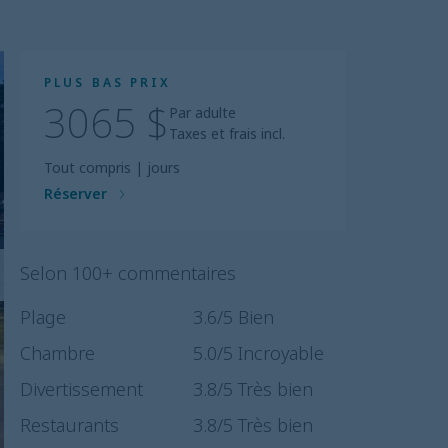
PLUS BAS PRIX
3065 $
Par adulte
Taxes et frais incl.
Tout compris
|
jours
Réserver
Selon 100+ commentaires
Plage
3.6
/5
Bien
Chambre
5.0
/5
Incroyable
Divertissement
3.8
/5
Très bien
Restaurants
3.8
/5
Très bien