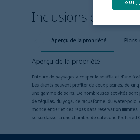
OUI,
Inclusions de l'hôte
Aperçu de la propriété
Plans 
Aperçu de la propriété
Entouré de paysages à couper le souffle et d’une forê
Les clients peuvent profiter de deux piscines, de cinq 
une gamme de soins. De nombreuses activités sont pr
de téquilas, du yoga, de l’aquaforme, du water-polo, 
monde entier et des repas sans réservation illimit
se surclasser à une chambre de catégorie Preferred C