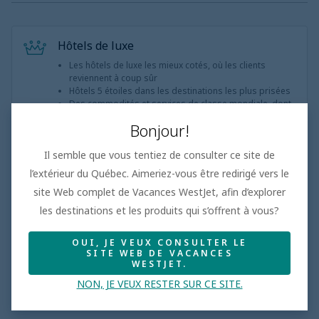
Hôtels de luxe
Les hôtels de luxe les mieux cotés, où les clients
reviennent à coup sûr
Hôtels 5 étoiles dans les destinations les plus prisées
Des commodités et services de classe mondiale, dont
des chambres bien aménagées
Bonjour!
Il semble que vous tentiez de consulter ce site de
l’extérieur du Québec. Aimeriez-vous être redirigé vers le
Inclusions de l'hôtel
site Web complet de Vacances WestJet, afin d’explorer
les destinations et les produits qui s’offrent à vous?
OUI, JE VEUX CONSULTER LE
Aperçu de la propriété
Plans repas
SITE WEB DE VACANCES
WESTJET.
NON, JE VEUX RESTER SUR CE SITE.
Aperçu de la propriété