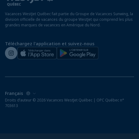
Exigences d’entrée à destination
Hôtels à Saint-Martin
Vacances WestJet Québec fait partie du Groupe de Vacances Sunwing, la
Assurez vos vacances
division officielle de vacances du groupe WestJet qui comprend les plus
grandes marques de vacances en Amérique du Nord.
Voyager depuis un aéroport hors Québec
Préparez vos vacances
Téléchargez l'application et suivez-nous
Salle de presse de WestJet
Droits d‘auteur © 2026 Vacances WestJet Québec | OPC Québec n°
703613