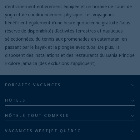
d’entraînement entièrement équipée et un horaire de cours de
yoga et de conditionnement physique. Les voyageurs
bénéficient également d’une heure quotidienne gratuite (sous
réserve de disponibilité) d’activités terrestres et nautiques
sélectionnées, du tennis aux promenades en catamaran, en
passant par le kayak et la plongée avec tuba. De plus, ils
disposent des installations et des restaurants du Bahia Principe
Explore Jamaica (des exclusions s’appliquent).
FORFAITS VACANCES
Tout compris
HÔTELS
Pour adultes
Bahia Principe Hotels & Resorts
HÔTELS TOUT COMPRIS
Pour les familles
Groupe hôtelier Barceló
Hôtels au Costa Rica
Familles de cinq ou plus
VACANCES WESTJET QUÉBEC
Hôtels en République dominicaine