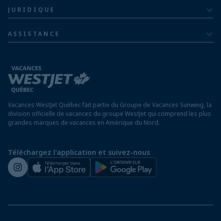
À propos
De luxe
JURIDIQUE
Hôtels en Jamaïque
Communiquer avec nous
Politique de confidentialité
Hôtels au Mexique
ASSISTANCE
Informations sur la compagnie aérienne
Modalités et conditions
FAQ
Hôtels au Nicaragua
Rapport sur l’esclavage moderne
Avis aux voyageurs
Hôtels au Panama
Exigences d’entrée à destination
Hôtels à Saint-Martin
Vacances WestJet Québec fait partie du Groupe de Vacances Sunwing, la
Assurez vos vacances
division officielle de vacances du groupe WestJet qui comprend les plus
grandes marques de vacances en Amérique du Nord.
Voyager depuis un aéroport hors Québec
Préparez vos vacances
Téléchargez l'application et suivez-nous
Salle de presse de WestJet