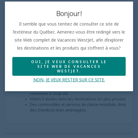
Bonjour!
Pour adultes seulement
Il semble que vous tentiez de consulter ce site de
Les hôtels pour adultes les mieux cotés, où les clients
reviennent à coup sûr
l’extérieur du Québec. Aimeriez-vous être redirigé vers le
Des commodités bien pensées et des expériences
site Web complet de Vacances WestJet, afin d’explorer
conçues exclusivement pour les adultes
Des restaurants à la carte exquis, des bars et des
les destinations et les produits qui s’offrent à vous?
installations élégantes
OUI, JE VEUX CONSULTER LE
SITE WEB DE VACANCES
WESTJET.
Hôtels de luxe
NON, JE VEUX RESTER SUR CE SITE.
Les hôtels de luxe les mieux cotés, où les clients
reviennent à coup sûr
Hôtels 5 étoiles dans les destinations les plus prisées
Des commodités et services de classe mondiale, dont
des chambres bien aménagées