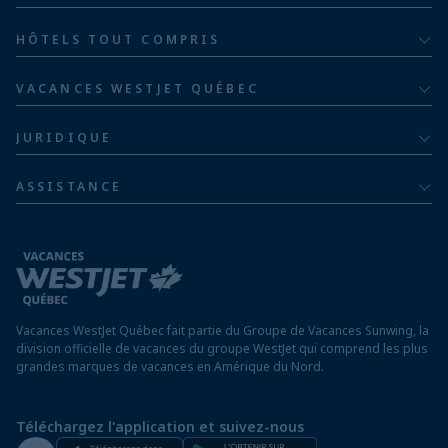
Pour adultes
Bahia Principe Hotels & Resorts
HÔTELS TOUT COMPRIS
Pour les familles
Groupe hôtelier Barceló
Hôtels au Costa Rica
Familles de cinq ou plus
VACANCES WESTJET QUÉBEC
Hôtels en République dominicaine
À propos
De luxe
JURIDIQUE
Hôtels en Jamaïque
Communiquer avec nous
Politique de confidentialité
Hôtels au Mexique
ASSISTANCE
Informations sur la compagnie aérienne
Modalités et conditions
FAQ
Hôtels au Nicaragua
Rapport sur l’esclavage moderne
Avis aux voyageurs
Hôtels au Panama
Exigences d’entrée à destination
Hôtels à Saint-Martin
Vacances WestJet Québec fait partie du Groupe de Vacances Sunwing, la
Assurez vos vacances
division officielle de vacances du groupe WestJet qui comprend les plus
grandes marques de vacances en Amérique du Nord.
Voyager depuis un aéroport hors Québec
Préparez vos vacances
Téléchargez l'application et suivez-nous
Salle de presse de WestJet