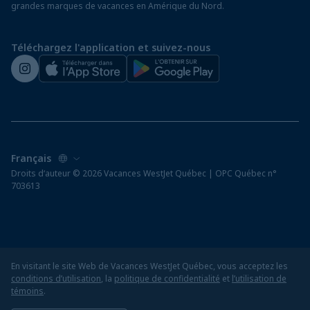
grandes marques de vacances en Amérique du Nord.
Voyager depuis un aéroport hors Québec
Préparez vos vacances
Téléchargez l'application et suivez-nous
Salle de presse de WestJet
Droits d‘auteur © 2026 Vacances WestJet Québec | OPC Québec n°
703613
En visitant le site Web de Vacances WestJet Québec, vous acceptez les
conditions d’utilisation
, la
politique de confidentialité
et
l’utilisation de
témoins
.