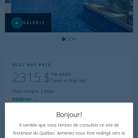
GALERIE
PLUS BAS PRIX
2315 $
Par adulte
Taxes et frais incl.
Tout compris
|
jours
Réserver
Bonjour!
Selon 100+ commentaires
Il semble que vous tentiez de consulter ce site de
l’extérieur du Québec. Aimeriez-vous être redirigé vers le
Plage
4.6
/5
Incroyable