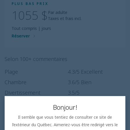
PLUS BAS PRIX
1055 $
Par adulte
Taxes et frais incl.
Tout compris
|
jours
Réserver
Selon 100+ commentaires
Plage
4.3
/5
Excellent
Chambre
3.6
/5
Bien
Divertissement
3.5
/5
Restaurants
3.5
/5
Bien
Bonjour!
Piscine
3.9
/5
Très bien
Il semble que vous tentiez de consulter ce site de
Service
3.8
/5
Très bien
l’extérieur du Québec. Aimeriez-vous être redirigé vers le