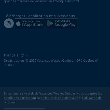
grandes marques de vacances en Amérique du Nord.
Voyager depuis un aéroport hors Québec
Préparez vos vacances
Téléchargez l'application et suivez-nous
Salle de presse de WestJet
Droits d‘auteur © 2026 Vacances WestJet Québec | OPC Québec n°
703613
En visitant le site Web de Vacances WestJet Québec, vous acceptez les
conditions d’utilisation
, la
politique de confidentialité
et
l’utilisation de
témoins
.