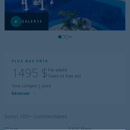
GALERIE
PLUS BAS PRIX
1495 $
Par adulte
Taxes et frais incl.
Tout compris
|
jours
Réserver
Selon 100+ commentaires
Plage
3.6
/5
Bien