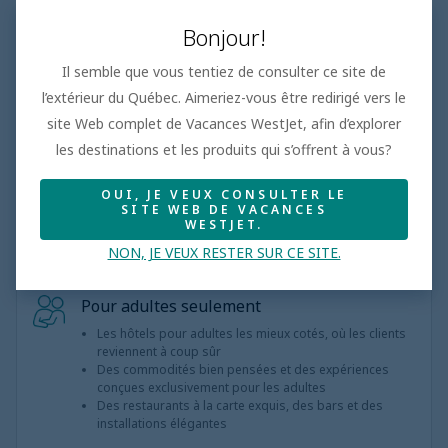
Chambre
4.1
/5
Supérieur
Bonjour!
Divertissement
3.9
/5
Très bien
Il semble que vous tentiez de consulter ce site de
l’extérieur du Québec. Aimeriez-vous être redirigé vers le
Restaurants
4.4
/5
Excellent
site Web complet de Vacances WestJet, afin d’explorer
Piscine
4.2
/5
Supérieur
les destinations et les produits qui s’offrent à vous?
Service
3.9
/5
Très bien
OUI, JE VEUX CONSULTER LE
SITE WEB DE VACANCES
WESTJET.
NON, JE VEUX RESTER SUR CE SITE.
Pour adultes seulement
Les hôtels pour adultes les mieux cotés, où les clients
reviennent à coup sûr
Des commodités bien pensées et des expériences
conçues exclusivement pour les adultes
Des restaurants à la carte exquis, des bars et des
installations élégantes