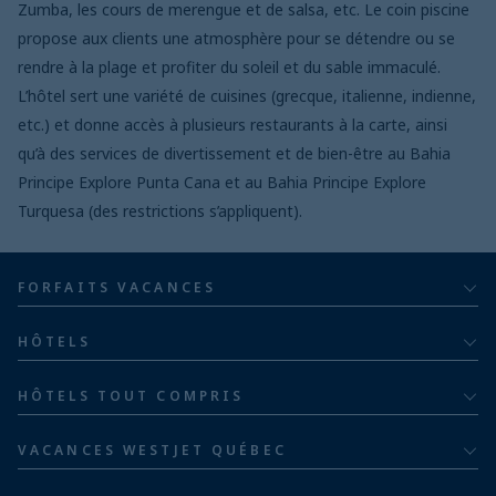
Zumba, les cours de merengue et de salsa, etc. Le coin piscine
propose aux clients une atmosphère pour se détendre ou se
rendre à la plage et profiter du soleil et du sable immaculé.
L’hôtel sert une variété de cuisines (grecque, italienne, indienne,
etc.) et donne accès à plusieurs restaurants à la carte, ainsi
qu’à des services de divertissement et de bien-être au Bahia
Principe Explore Punta Cana et au Bahia Principe Explore
Turquesa (des restrictions s’appliquent).
FORFAITS VACANCES
Tout compris
HÔTELS
Pour adultes
Bahia Principe Hotels & Resorts
HÔTELS TOUT COMPRIS
Pour les familles
Groupe hôtelier Barceló
Hôtels au Costa Rica
Familles de cinq ou plus
VACANCES WESTJET QUÉBEC
Hôtels en République dominicaine
À propos
De luxe