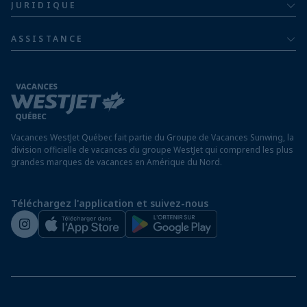
JURIDIQUE
Hôtels en Jamaïque
Communiquer avec nous
Politique de confidentialité
Hôtels au Mexique
ASSISTANCE
Informations sur la compagnie aérienne
Modalités et conditions
FAQ
Hôtels au Nicaragua
Rapport sur l’esclavage moderne
Avis aux voyageurs
Hôtels au Panama
Exigences d’entrée à destination
Hôtels à Saint-Martin
Vacances WestJet Québec fait partie du Groupe de Vacances Sunwing, la
Assurez vos vacances
division officielle de vacances du groupe WestJet qui comprend les plus
grandes marques de vacances en Amérique du Nord.
Voyager depuis un aéroport hors Québec
Préparez vos vacances
Téléchargez l'application et suivez-nous
Salle de presse de WestJet