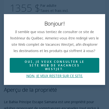
1355 $
Par adulte
Taxes et frais incl.
Tout compris
|
jours
Bonjour!
Réserver
Il semble que vous tentiez de consulter ce site de
l’extérieur du Québec. Aimeriez-vous être redirigé vers le
site Web complet de Vacances WestJet, afin d’explorer
les destinations et les produits qui s’offrent à vous?
Inclusions de l'hôtel
OUI, JE VEUX CONSULTER LE
SITE WEB DE VACANCES
WESTJET.
Aperçu de la propriété
Plans repas
NON, JE VEUX RESTER SUR CE SITE.
Aperçu de la propriété
Le Bahia Principe Escape Samana est une propriété pour
adultes proposant de somptueuses escapades tout inclus à