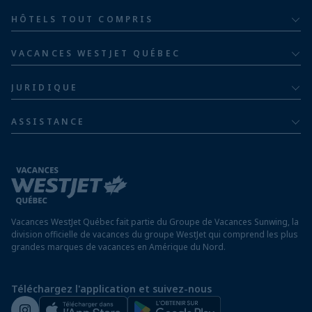
Pour adultes
Bahia Principe Hotels & Resorts
HÔTELS TOUT COMPRIS
Pour les familles
Groupe hôtelier Barceló
Hôtels au Costa Rica
Familles de cinq ou plus
VACANCES WESTJET QUÉBEC
Hôtels en République dominicaine
À propos
De luxe
JURIDIQUE
Hôtels en Jamaïque
Communiquer avec nous
Politique de confidentialité
Hôtels au Mexique
ASSISTANCE
Informations sur la compagnie aérienne
Modalités et conditions
FAQ
Hôtels au Nicaragua
Rapport sur l’esclavage moderne
Avis aux voyageurs
Hôtels au Panama
Exigences d’entrée à destination
Hôtels à Saint-Martin
Vacances WestJet Québec fait partie du Groupe de Vacances Sunwing, la
Assurez vos vacances
division officielle de vacances du groupe WestJet qui comprend les plus
grandes marques de vacances en Amérique du Nord.
Voyager depuis un aéroport hors Québec
Préparez vos vacances
Téléchargez l'application et suivez-nous
Salle de presse de WestJet