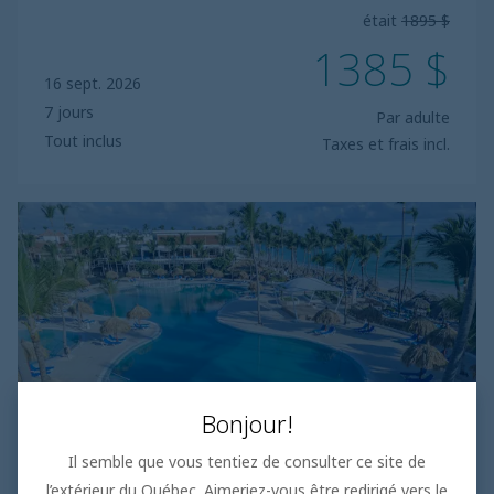
était
1895 $
1385 $
16 sept. 2026
7 jours
Par adulte
Tout inclus
Taxes et frais incl.
Bahia
Principe
Explore
Punta
Cana
Bonjour!
Il semble que vous tentiez de consulter ce site de
l’extérieur du Québec. Aimeriez-vous être redirigé vers le