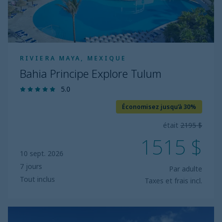
RIVIERA MAYA, MEXIQUE
Bahia Principe Explore Tulum
5.0
Économisez jusqu’à 30%
était
2195 $
1515 $
10 sept. 2026
7 jours
Par adulte
Tout inclus
Taxes et frais incl.
Bahia
Principe