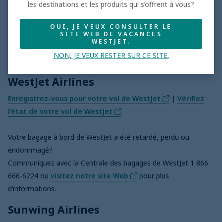
les destinations et les produits qui s’offrent à vous?
Le samedi et le dimanche : de 9 h à 18h (HNE)
OUI, JE VEUX CONSULTER LE
SITE WEB DE VACANCES
Vacances de groupe (service en anglais)
WESTJET.
Du lundi au vendredi : de 9 h à 17 h (HNE)
NON, JE VEUX RESTER SUR CE SITE.
WestJet Airlines
Enregistrez-vous pour votre vol de WestJet
|
Vérifiez
l’état de votre vol de WestJet
Votre bagage à bord de WestJet a été retardé, perdu ou
endommagé?
Communiquez avec la Centrale des bagages de WestJet 1 866
666-6224 ou
visitez notre site Web
pour plus
d’informations.
Sunwing Airlines