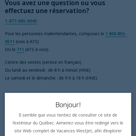
Vous avez une question ou vous
effectuez une réservation?
1-877-665-6045
Pour les personnes malentendantes, composez le
1 800 855-
0511
(voix à ATS)
OU le
711
(ATS à voix).
Centre des ventes (service en français)
Du lundi au vendredi : de 8 h à minuit (HNE)
Le samedi et le dimanche : de 9 h à 18 h (HNE)
Vacances de groupe (service en français)
Bonjour!
Du lundi au vendredi : de 9 h à 17 h (HNE)
Il semble que vous tentiez de consulter ce site de
l’extérieur du Québec. Aimeriez-vous être redirigé vers le
Centre des ventes (service en anglais)
site Web complet de Vacances WestJet, afin d’explorer
Du lundi au vendredi : de 8 h à minuit (HNE)