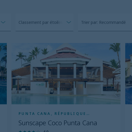
Classement par étoiles
Trier par: Recommandé
Sunscape
B
Coco
Pr
Punta
Ex
Cana
T
PUNTA CANA, RÉPUBLIQUE
DOMINICAINE
Sunscape Coco Punta Cana
4.0