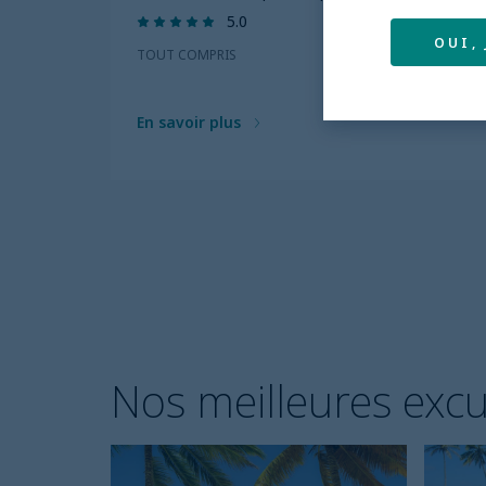
5.0
OUI,
TOUT COMPRIS
En savoir plus
Nos meilleures exc