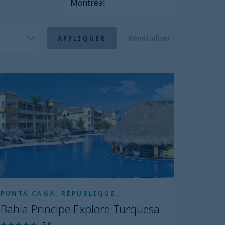
Montréal
Réinitialiser
APPLIQUER
ahia
incipe
plore
urquesa
PUNTA CANA, RÉPUBLIQUE
DOMINICAINE
Bahia Principe Explore Turquesa
5.0