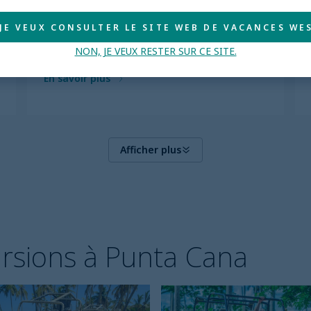
5.0
 JE VEUX CONSULTER LE SITE WEB DE VACANCES WES
TOUT COMPRIS
NON, JE VEUX RESTER SUR CE SITE.
En savoir plus
Afficher plus
ursions à Punta Cana