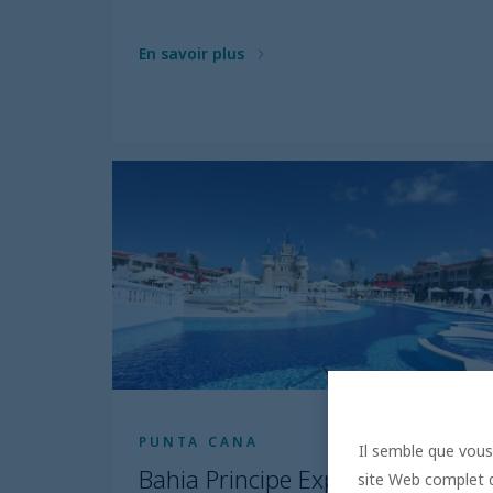
En savoir plus
PUNTA CANA
Il semble que vous 
Bahia Principe Explore Legend
site Web complet de