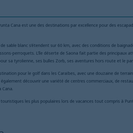
 Punta Cana est une des destinations par excellence pour des escap
es de sable blanc s’étendent sur 60 km, avec des conditions de baignad
ons-perroquets. L’île déserte de Saona fait partie des principaux att
our sa tyrolienne, ses bulles Zorb, ses aventures hors route et le pa
nation pour le golf dans les Caraïbes, avec une douzaine de terrain
t également découvrir une variété de centres commerciaux, de restaur
a Cana.
s touristiques les plus populaires lors de vacances tout compris à Pu