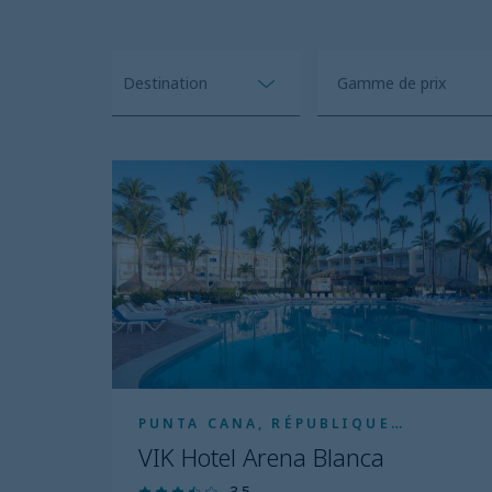
Destination
Open
price
Effacer tout
range
VIK
Hotel
filter
Arena
Blanca
PUNTA CANA, RÉPUBLIQUE
DOMINICAINE
VIK Hotel Arena Blanca
3.5