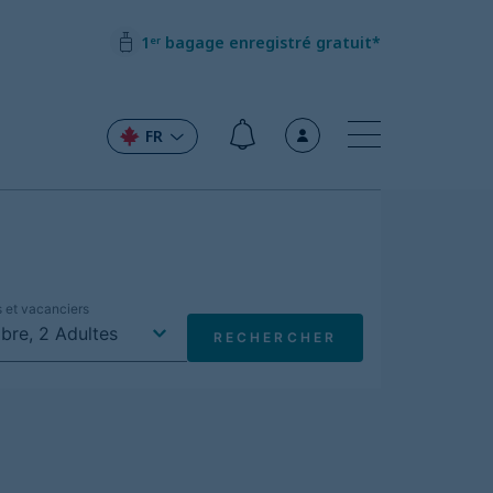
1ᵉʳ bagage enregistré gratuit*
FR