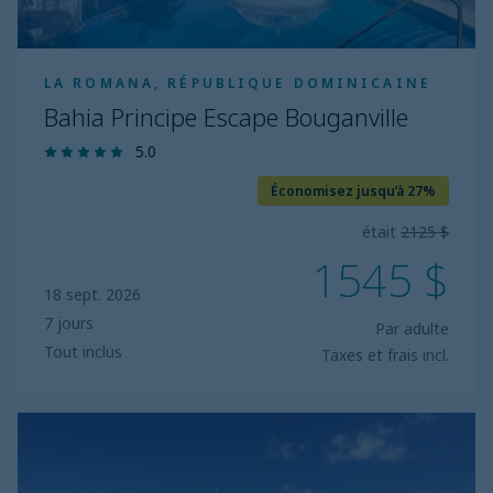
LA ROMANA, RÉPUBLIQUE DOMINICAINE
Bahia Principe Escape Bouganville
5.0
Économisez jusqu’à 27%
était
2125 $
1545 $
18 sept. 2026
7 jours
Par adulte
Tout inclus
Taxes et frais incl.
Bahia
Principe
Explore
Legend