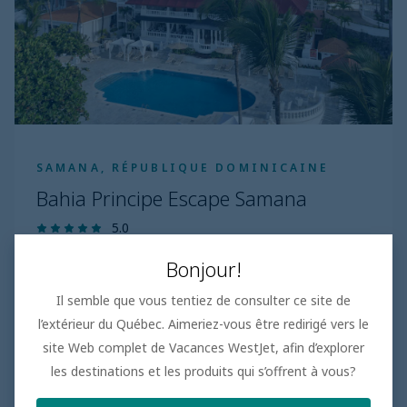
SAMANA, RÉPUBLIQUE DOMINICAINE
Bahia Principe Escape Samana
5.0
TOUT COMPRIS
Bonjour!
Il semble que vous tentiez de consulter ce site de
En savoir plus
l’extérieur du Québec. Aimeriez-vous être redirigé vers le
site Web complet de Vacances WestJet, afin d’explorer
les destinations et les produits qui s’offrent à vous?
Afficher plus