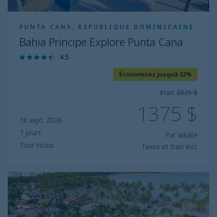
PUNTA CANA, RÉPUBLIQUE DOMINICAINE
Bahia Principe Explore Punta Cana
4.5
Économisez jusqu’à 32%
était
2025 $
1375 $
18 sept. 2026
7 jours
Par adulte
Tout inclus
Taxes et frais incl.
Bahia
Principe
Explore
La