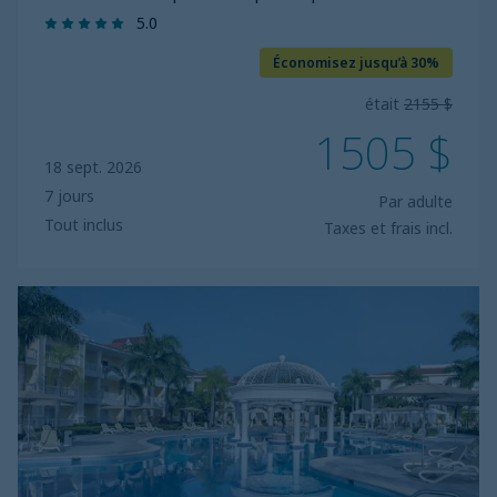
5.0
Économisez jusqu’à 30%
était
2155 $
1505 $
18 sept. 2026
7 jours
Par adulte
Tout inclus
Taxes et frais incl.
Bahia
Principe
Escape
Bouganville