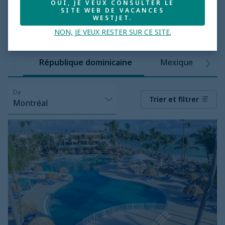
OUI, JE VEUX CONSULTER LE
SITE WEB DE VACANCES
WESTJET.
NON, JE VEUX RESTER SUR CE SITE.
République dominicaine
Mexique
De
Trier et filtrer
Montréal
Bahia
Principe
Explore
Punta
Cana