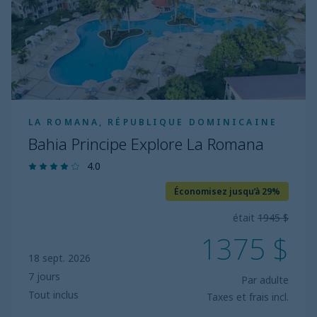
Romana
LA ROMANA, RÉPUBLIQUE DOMINICAINE
Bahia Principe Explore La Romana
4.0
Économisez jusqu’à 29%
était
1945 $
1375 $
18 sept. 2026
7 jours
Par adulte
Tout inclus
Taxes et frais incl.