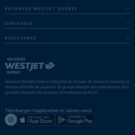
Groupe hôtelier Barceló
Hôtels au Costa Rica
Familles de cinq ou plus
VACANCES WESTJET QUÉBEC
Hôtels en République dominicaine
À propos
De luxe
JURIDIQUE
Hôtels en Jamaïque
Communiquer avec nous
Politique de confidentialité
Hôtels au Mexique
ASSISTANCE
Informations sur la compagnie aérienne
Modalités et conditions
FAQ
Hôtels au Nicaragua
Rapport sur l’esclavage moderne
Avis aux voyageurs
Hôtels au Panama
Exigences d’entrée à destination
Hôtels à Saint-Martin
Vacances WestJet Québec fait partie du Groupe de Vacances Sunwing, la
Assurez vos vacances
division officielle de vacances du groupe WestJet qui comprend les plus
grandes marques de vacances en Amérique du Nord.
Voyager depuis un aéroport hors Québec
Préparez vos vacances
Téléchargez l'application et suivez-nous
Salle de presse de WestJet