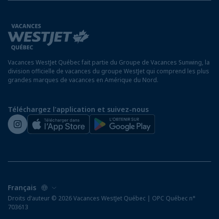
Modalités et conditions
FAQ
Hôtels au Nicaragua
Rapport sur l’esclavage moderne
Avis aux voyageurs
Hôtels au Panama
Exigences d’entrée à destination
Hôtels à Saint-Martin
Vacances WestJet Québec fait partie du Groupe de Vacances Sunwing, la
Assurez vos vacances
division officielle de vacances du groupe WestJet qui comprend les plus
grandes marques de vacances en Amérique du Nord.
Voyager depuis un aéroport hors Québec
Préparez vos vacances
Téléchargez l'application et suivez-nous
Salle de presse de WestJet
Droits d‘auteur © 2026 Vacances WestJet Québec | OPC Québec n°
703613