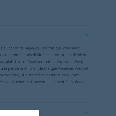
vous au dépôt de bagages. Une fois que vous avez
vous recommandons d’éviter les promoteurs de biens
isez plutôt votre
Représentant de Vacances WestJet
ra une pancarte affichant la marque Vacances WestJet
tre hôtel, si le transfert est inclus dans votre
WestJet Québec se trouvent seulement à l’extérieur
à destination?