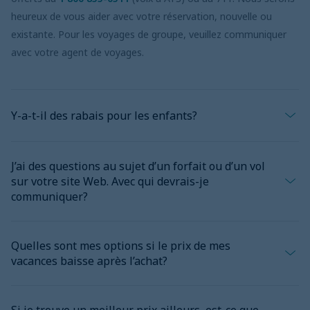
heureux de vous aider avec votre réservation, nouvelle ou
existante. Pour les voyages de groupe, veuillez communiquer
avec votre agent de voyages.
Y-a-t-il des rabais pour les enfants?
Les tarifs pour les enfants et les bébés varient selon les
J’ai des questions au sujet d’un forfait ou d’un vol
compagnies aériennes, les croisiéristes et les hôtels. Nous vous
sur votre site Web. Avec qui devrais-je
recommandons de consulter votre agent de voyages ou le
communiquer?
Centre des ventes de Vacances WestJet Québec afin de
déterminer les tarifs applicables pour vos enfants ou bébés.
Vous pouvez communiquer avec nous à tout moment au 1 877
Vous pouvez également chercher le logo Smile ResortsMC sur
Quelles sont mes options si le prix de mes
786-9464, sur nos réseaux sociaux ou sur l’application Vacances
les pages de certains hôtels, qui proposent des aubaines où les
vacances baisse après l’achat?
WestJet Québec. Nous sommes là pour vous aider à vivre une
enfants séjournent, jouent et mangent GRATUITEMENT, en
expérience de voyage sans souci et à réaliser vos rêves de
plus d’aucun supplément pour parent seul dans certaines
Une fois qu’un forfait vacances, un hébergement ou un vol est
vacances.