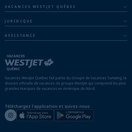
Hôtels au Costa Rica
Familles de cinq ou plus
VACANCES WESTJET QUÉBEC
Hôtels en République dominicaine
À propos
De luxe
JURIDIQUE
Hôtels en Jamaïque
Communiquer avec nous
Politique de confidentialité
Hôtels au Mexique
ASSISTANCE
Informations sur la compagnie aérienne
Modalités et conditions
FAQ
Hôtels au Nicaragua
Rapport sur l’esclavage moderne
Avis aux voyageurs
Hôtels au Panama
Exigences d’entrée à destination
Hôtels à Saint-Martin
Vacances WestJet Québec fait partie du Groupe de Vacances Sunwing, la
Assurez vos vacances
division officielle de vacances du groupe WestJet qui comprend les plus
grandes marques de vacances en Amérique du Nord.
Voyager depuis un aéroport hors Québec
Préparez vos vacances
Téléchargez l'application et suivez-nous
Salle de presse de WestJet